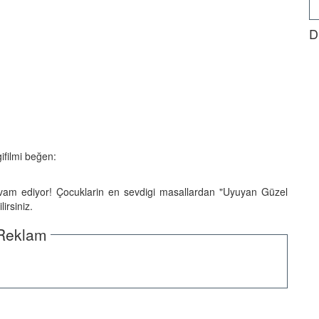
D
gifilmi beğen:
evam ediyor! Çocuklarin en sevdigi masallardan "Uyuyan Güzel
irsiniz.
Reklam