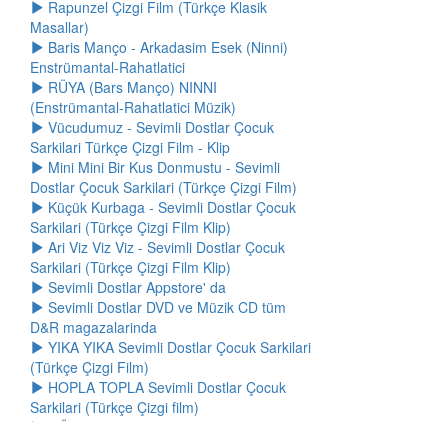
Rapunzel Çizgi Film (Türkçe Klasik
Masallar)
Baris Manço - Arkadasim Esek (Ninni)
Enstrümantal-Rahatlatici
RÜYA (Bars Manço) NINNI
(Enstrümantal-Rahatlatici Müzik)
Vücudumuz - Sevimli Dostlar Çocuk
Sarkilari Türkçe Çizgi Film - Klip
Mini Mini Bir Kus Donmustu - Sevimli
Dostlar Çocuk Sarkilari (Türkçe Çizgi Film)
Küçük Kurbaga - Sevimli Dostlar Çocuk
Sarkilari (Türkçe Çizgi Film Klip)
Ari Viz Viz Viz - Sevimli Dostlar Çocuk
Sarkilari (Türkçe Çizgi Film Klip)
Sevimli Dostlar Appstore' da
Sevimli Dostlar DVD ve Müzik CD tüm
D&R magazalarinda
YIKA YIKA Sevimli Dostlar Çocuk Sarkilari
(Türkçe Çizgi Film)
HOPLA TOPLA Sevimli Dostlar Çocuk
Sarkilari (Türkçe Çizgi film)
GÜNAYDIN DE Sevimli Dostlar Çocuk
Sarkilari (Türkçe Çizgi Film)