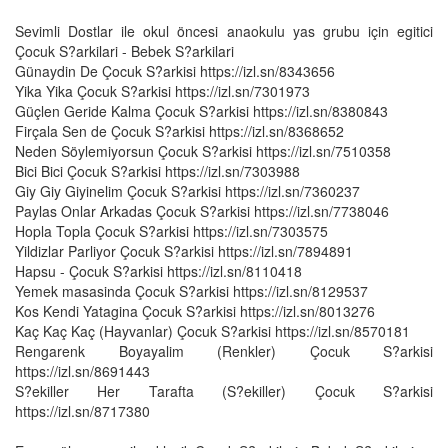
Sevimli Dostlar ile okul öncesi anaokulu yas grubu için egitici
Çocuk S?arkilari - Bebek S?arkilari
Günaydin De Çocuk S?arkisi https://izl.sn/8343656
Yika Yika Çocuk S?arkisi https://izl.sn/7301973
Güçlen Geride Kalma Çocuk S?arkisi https://izl.sn/8380843
Firçala Sen de Çocuk S?arkisi https://izl.sn/8368652
Neden Söylemiyorsun Çocuk S?arkisi https://izl.sn/7510358
Bici Bici Çocuk S?arkisi https://izl.sn/7303988
Giy Giy Giyinelim Çocuk S?arkisi https://izl.sn/7360237
Paylas Onlar Arkadas Çocuk S?arkisi https://izl.sn/7738046
Hopla Topla Çocuk S?arkisi https://izl.sn/7303575
Yildizlar Parliyor Çocuk S?arkisi https://izl.sn/7894891
Hapsu - Çocuk S?arkisi https://izl.sn/8110418
Yemek masasinda Çocuk S?arkisi https://izl.sn/8129537
Kos Kendi Yatagina Çocuk S?arkisi https://izl.sn/8013276
Kaç Kaç Kaç (Hayvanlar) Çocuk S?arkisi https://izl.sn/8570181
Rengarenk Boyayalim (Renkler) Çocuk S?arkisi
https://izl.sn/8691443
S?ekiller Her Tarafta (S?ekiller) Çocuk S?arkisi
https://izl.sn/8717380