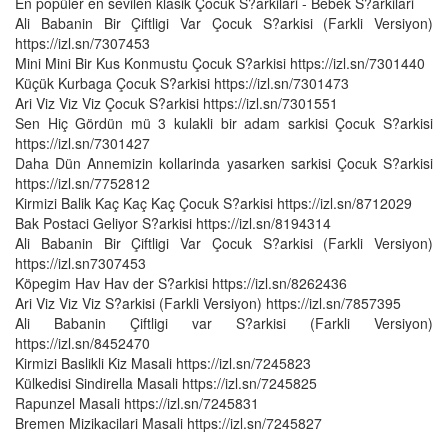
En popüler en sevilen klasik Çocuk S?arkilari - Bebek S?arkilari
Ali Babanin Bir Çiftligi Var Çocuk S?arkisi (Farkli Versiyon)
https://izl.sn/7307453
Mini Mini Bir Kus Konmustu Çocuk S?arkisi https://izl.sn/7301440
Küçük Kurbaga Çocuk S?arkisi https://izl.sn/7301473
Ari Viz Viz Viz Çocuk S?arkisi https://izl.sn/7301551
Sen Hiç Gördün mü 3 kulakli bir adam sarkisi Çocuk S?arkisi
https://izl.sn/7301427
Daha Dün Annemizin kollarinda yasarken sarkisi Çocuk S?arkisi
https://izl.sn/7752812
Kirmizi Balik Kaç Kaç Kaç Çocuk S?arkisi https://izl.sn/8712029
Bak Postaci Geliyor S?arkisi https://izl.sn/8194314
Ali Babanin Bir Çiftligi Var Çocuk S?arkisi (Farkli Versiyon)
https://izl.sn7307453
Köpegim Hav Hav der S?arkisi https://izl.sn/8262436
Ari Viz Viz Viz S?arkisi (Farkli Versiyon) https://izl.sn/7857395
Ali Babanin Çiftligi var S?arkisi (Farkli Versiyon)
https://izl.sn/8452470
Kirmizi Baslikli Kiz Masali https://izl.sn/7245823
Külkedisi Sindirella Masali https://izl.sn/7245825
Rapunzel Masali https://izl.sn/7245831
Bremen Mizikacilari Masali https://izl.sn/7245827